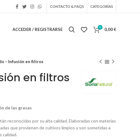
CONTACTO & FAQS
CATEGORÍAS
0
ACCEDER / REGISTRARSE
0,00
€
do – Infusión en filtros
ión en filtros
ón de las grasas
stán reconocidas por su alta calidad. Elaboradas con materias
das que provienen de cultivos limpios y son sometidas a
 calidad.