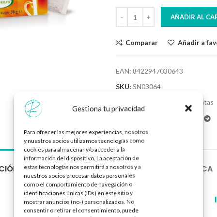
AÑADIR AL CA
Comparar
Añadir a fav
EAN:
8422947030643
SKU:
SN03064
Categoría:
Infusiones y Plantas
Gestiona tu privacidad
Compartir:
Para ofrecer las mejores experiencias, nosotros
y nuestros socios utilizamos tecnologías como
cookies para almacenar y/o acceder a la
información del dispositivo. La aceptación de
estas tecnologías nos permitirá a nosotros y a
CIÓN
INFORMACIÓN ADICIONAL
SOBRE LA MARCA
nuestros socios procesar datos personales
como el comportamiento de navegación o
identificaciones únicas (IDs) en este sitio y
FORMATO:
mostrar anuncios (no-) personalizados. No
consentir o retirar el consentimiento, puede