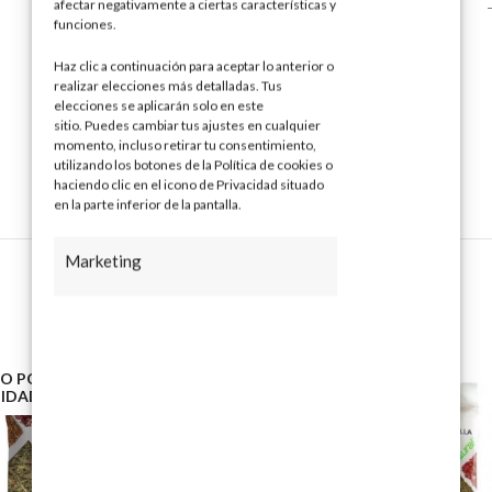
afectar negativamente a ciertas características y
20 bolsitas filtro
funciones.
ADVERTENCIAS:
Haz clic a continuación para aceptar lo anterior o
realizar elecciones más detalladas. Tus
–
elecciones se aplicarán solo en este
sitio. Puedes cambiar tus ajustes en cualquier
momento, incluso retirar tu consentimiento,
utilizando los botones de la Política de cookies o
haciendo clic en el icono de Privacidad situado
en la parte inferior de la pantalla.
Marketing
O POR CA
AHORRO POR CA
IDAD
NTIDAD