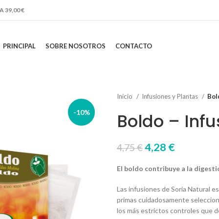
 39,00 €
PRINCIPAL
SOBRE NOSOTROS
CONTACTO
Inicio
Infusiones y Plantas
Bol
-10%
Boldo – Infus
El
El
4,28
€
4,75
€
precio
precio
El boldo contribuye a la digesti
original
actual
era:
es:
Las infusiones de Soria Natural e
4,75 €.
4,28 €.
primas cuidadosamente selecciona
los más estrictos controles que de