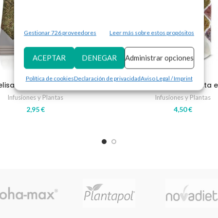
Gestionar 726 proveedores
Leer más sobre estos propósitos
ACEPTAR
DENEGAR
Administrar opciones
Política de cookies
Declaración de privacidad
Aviso Legal / Imprint
lisa – Planta en bolsa
Manzanilla Dulce – Planta 
Infusiones y Plantas
Infusiones y Plantas
2,95
€
4,50
€